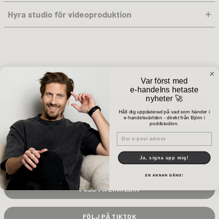
Hyra studio för videoproduktion
FÖLJ OSS
Var först med
e-handelns hetaste
nyheter 🚀
PRENUMERERA PÅ YOUTUBE
Håll dig uppdaterad på vad som händer i
e-handelsvärlden - direkt från Björn i
poddstudion.
BJÖRN PÅ LINKEDIN
Email
Ja, signa upp mig!
FÖLJ PÅ INSTAGRAM
EN ANNAN GÅNG!
FÖLJ PÅ LINKEDIN
FÖLJ PÅ TIKTOK